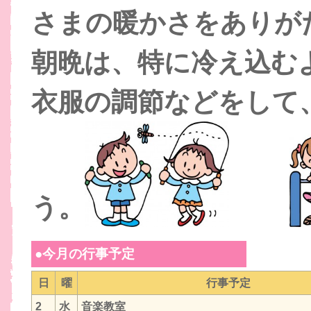
さまの暖かさをありが
朝晩は、特に冷え込む
衣服の調節などをして
う。
●今月の行事予定
日
曜
行事予定
2
水
音楽教室