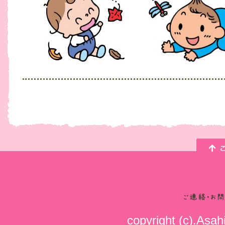
copyright (c).Asahi