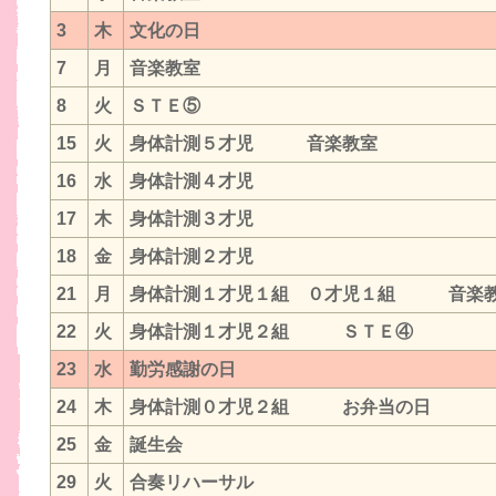
3
木
文化の日
7
月
音楽教室
8
火
ＳＴＥ⑤
15
火
身体計測５才児 音楽教室
16
水
身体計測４才児
17
木
身体計測３才児
18
金
身体計測２才児
21
月
身体計測１才児１組 ０才児１組 音楽
22
火
身体計測１才児２組 ＳＴＥ④
23
水
勤労感謝の日
24
木
身体計測０才児２組 お弁当の日
25
金
誕生会
29
火
合奏リハーサル