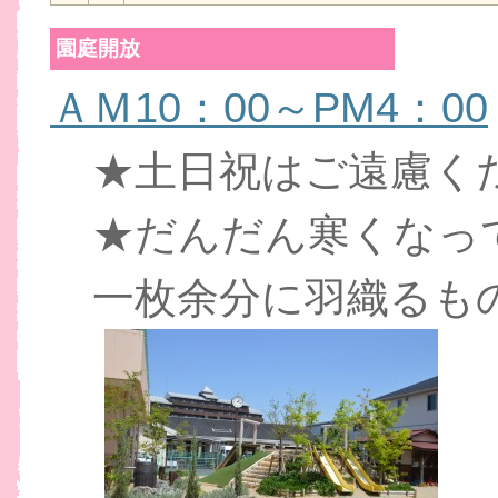
園庭開放
ＡＭ10：00～PM4：00
★土日祝はご遠慮く
★だんだん寒くなっ
一枚余分に羽織るも