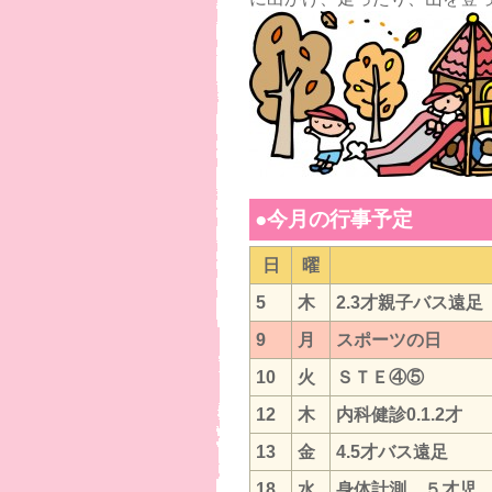
●今月の行事予定
日
曜
5
木
2.3才親子バス遠
9
月
スポーツの日
10
火
ＳＴＥ④⑤
12
木
内科健診0.1.2才
13
金
4.5才バス遠足
18
水
身体計測 ５