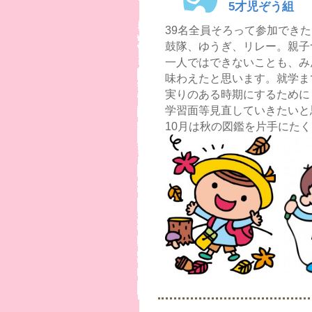
5才児ぞう組
39名全員そろって参加でき
鼓隊、ゆうぎ、リレー。親子
一人ではできないことも、み
味わえたと思います。就学ま
実りのある時期にするために
学習面等見直していきたいと
10月は秋の図鑑を片手にた