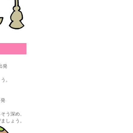
出発
ょう。
出発
っそう深め、
びましょう。