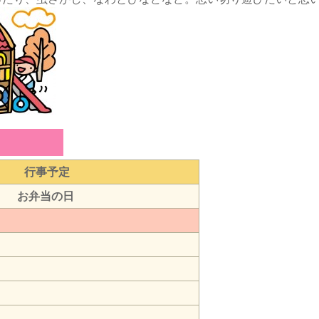
行事予定
足 お弁当の日
才児