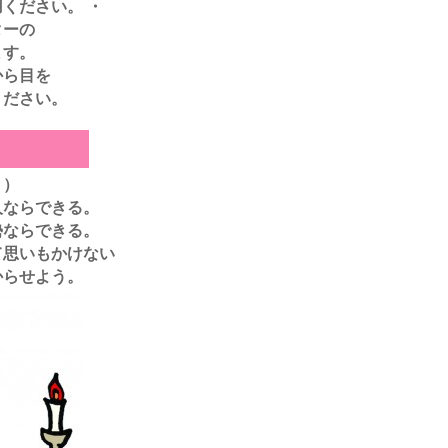
ください。 ・
ンターの
ます。
様から目を
ください。
く）
人ならできる。
勢ならできる。
て
思いもかけない
からせよう。