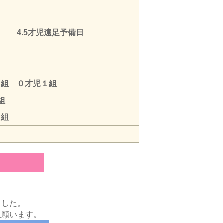
才児
 4.5才児遠足予備日
児
児１組 ０才児１組
児2組
２組
。
した。
意願います。