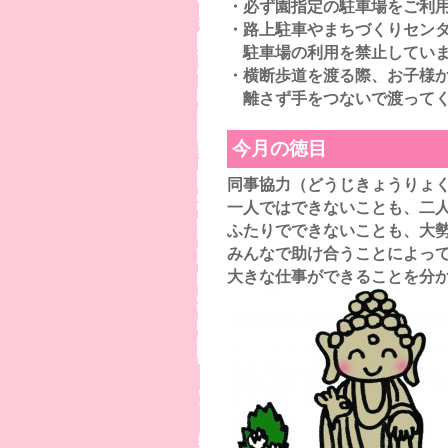
・必ず園指定の駐車場をご利用
・路上駐車やまちづくりセ
駐車場の利用を
禁止してい
・横断歩道を渡る際、お子
離さず手を
つないで渡って
今月の徳目
同事協力（どうじきょうりょ
一人ではできないことも、二
ふたりでできない
ことも、大
みんなで助け合うことによっ
大きな仕事ができることを分