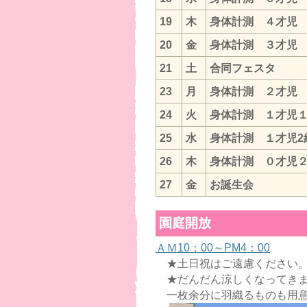
19
木
身体計測 ４
20
金
身体計測 ３才児
21
土
合同フェスタ
23
月
身体計測 ２才
24
火
身体計測 １才
25
水
身体計測 １才
26
木
身体計測 ０才児
27
金
お誕生会
園庭開放
ＡＭ10：00～PM4：00
★土日祝はご遠慮ください
★だんだん涼しくなってきま
一枚余分に羽織るものも用