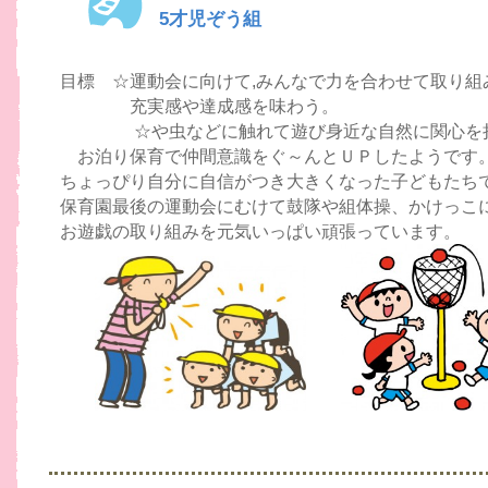
5才児ぞう組
目標 ☆運動会に向けて,みんなで力を合わせて取り組
充実感や達成感を味わう。
☆や虫などに触れて遊び身近な自然に関心を
お泊り保育で仲間意識をぐ～んとＵＰしたようです
ちょっぴり自分に自信がつき大きくなった子どもたち
保育園最後の運動会にむけて鼓隊や組体操、かけっこ
お遊戯の取り組みを元気いっぱい頑張っています。