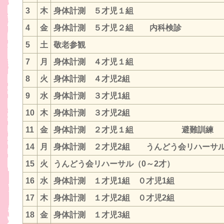
3
木
身体計測 ５才児１組
4
金
身体計測 ５才児２組 内科検診
5
土
敬老参観
7
月
身体計測 ４才児１組
8
火
身体計測 ４才児2組
9
水
身体計測 ３才児1組
10
木
身体計測 ３才児2組
11
金
身体計測 ２才児１組 避難訓練
14
月
身体計測 ２才児2組 うんどう会リハーサル
15
火
うんどう会リハーサル（0～2才）
16
水
身体計測 １才児1組 ０才児1組
17
木
身体計測 １才児2組 ０才児2組
18
金
身体計測 １才児3組