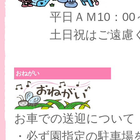
平日ＡＭ10：00～
土日祝はご遠慮く
おねがい
お車での送迎について
・必ず園指定の駐車場