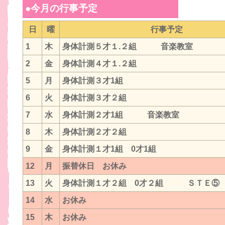
●今月の行事予定
日
曜
行事予定
1
木
身体計測５才１.２組 音楽教室
2
金
身体計測４才１.２組
5
月
身体計測３才1組
6
火
身体計測３才２組
7
水
身体計測２才1組 音楽教室
8
木
身体計測２才２組
9
金
身体計測１才1組 0才1組
12
月
振替休日 お休み
13
火
身体計測１才２組 0才２組 ＳＴＥ⑤
14
水
お休み
15
木
お休み