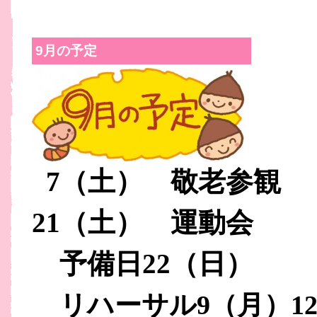
9月の予定
7
（土） 敬老参観
21
（土） 運動会
予備日
22
（日）
リハーサル
（月）
9
1