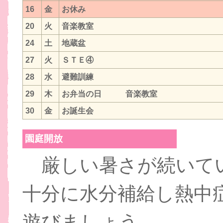
16
金
お休み
20
火
音楽教室
24
土
地蔵盆
27
火
ＳＴＥ④
28
水
避難訓練
29
木
お弁当の日 音楽教室
30
金
お誕生会
園庭開放
厳しい暑さが続いて
十分に水分補給し熱中
遊びましょう。