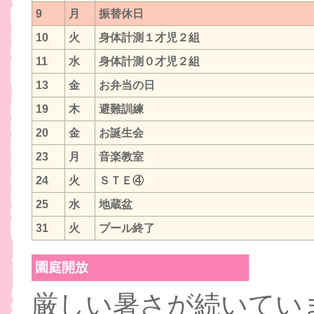
9
月
振替休日
10
火
身体計測１才児２組
11
水
身体計測０才児２組
13
金
お弁当の日
19
木
避難訓練
20
金
お誕生会
23
月
音楽教室
24
火
ＳＴＥ④
25
水
地蔵盆
31
火
プール終了
園庭開放
厳しい暑さが続いてい