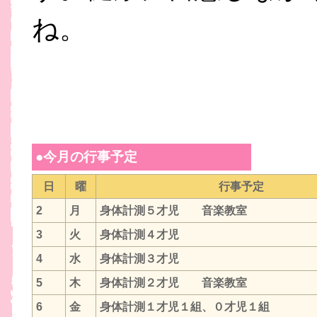
ね。
●今月の行事予定
日
曜
行事予定
2
月
身体計測５才児 音楽教室
3
火
身体計測４才児
4
水
身体計測３才児
5
木
身体計測２才児 音楽教室
6
金
身体計測１才児１組、０才児１組