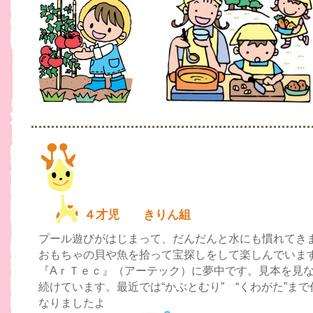
４才児 きりん組
プール遊びがはじまって、だんだんと水にも慣れてき
おもちゃの貝や魚を拾って宝探しをして楽しんでいま
『AｒＴｅｃ』（アーテック）に夢中です。見本を見
続けています。最近では“かぶとむり” “くわがた”ま
なりましたよ