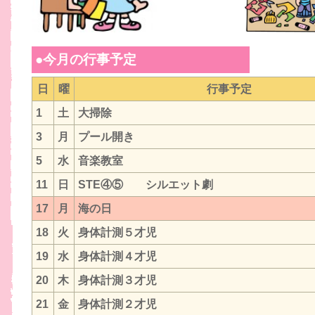
●今月の行事予定
日
曜
行事予定
1
土
大掃除
3
月
プール開き
5
水
音楽教室
11
日
STE④⑤ シルエット劇
17
月
海の日
18
火
身体計測５才児
19
水
身体計測４才児
20
木
身体計測３才児
21
金
身体計測２才児