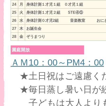
24
月
身体計測１才児１組 ０才児１組
25
火
身体計測１才児２組 STE④⑤
26
水
身体計測０才児2組 音楽教室 おにぎ
27
木
お誕生会
28
金
ぞうまつり
園庭開放
ＡＭ10：00～PM4：00
★土日祝はご遠慮く
★毎日蒸し暑い日が
子どもは大人よりも