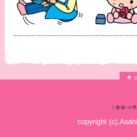
copyright (c).Asahi