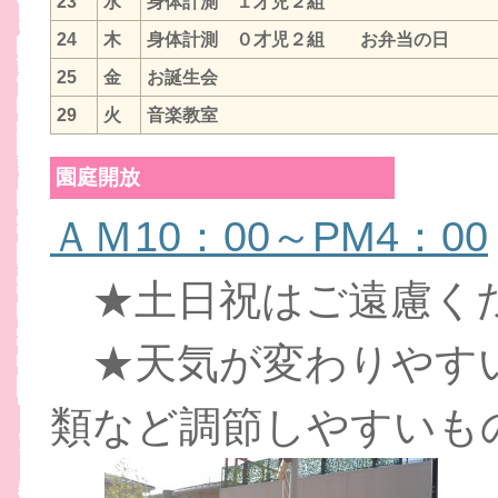
23
水
身体計測 １才児２組
24
木
身体計測 ０才児２組 お弁当の日
25
金
お誕生会
29
火
音楽教室
園庭開放
ＡＭ10：00～PM4：00
★土日祝はご遠慮く
★天気が変わりやす
類など調節しやすいも