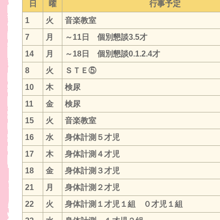
日
曜
行事予定
1
火
音楽教室
7
月
～11日 個別懇談3.5才
14
月
～18日 個別懇談0.1.2.4才
8
火
ＳＴＥ⑤
10
木
検尿
11
金
検尿
15
火
音楽教室
16
水
身体計測５才児
17
木
身体計測４才児
18
金
身体計測３才児
21
月
身体計測２才児
22
火
身体計測１才児１組 ０才児１組