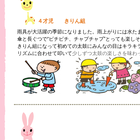
４才児 きりん組
雨具が大活躍の季節になりました。雨上がりには
水た
傘と長ぐつで
“ピチピチ、チャプチャプ”とっても楽し
きりん組になって初めての太鼓にみんなの目は
キラキ
リズムに合わせて叩いて
少しずつ太鼓の楽しさを味わ